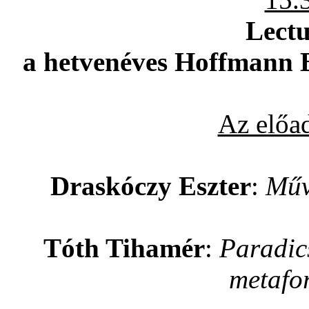
Lectu
a hetvenéves Hoffmann
Az előa
Draskóczy Eszter
:
Műv
Tóth Tihamér
:
Paradic
metafo