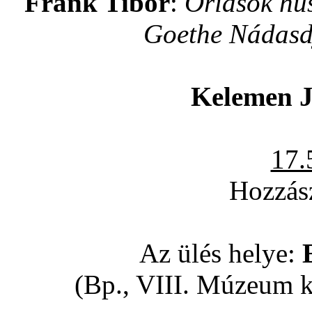
Frank Tibor
:
Óriások hű
Goethe Nádasd
Kelemen 
17.
Hozzász
Az ülés helye:
(Bp., VIII. Múzeum k