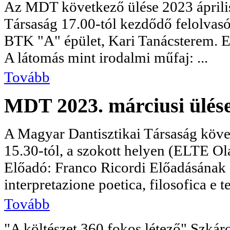
Az MDT következő ülése 2023 áprili
Társaság 17.00-tól kezdődő felolvas
BTK "A" épület, Kari Tanácsterem. E
A látomás mint irodalmi műfaj: ...
Tovább
MDT 2023. márciusi ülés
A Magyar Dantisztikai Társaság köve
15.30-tól, a szokott helyen (ELTE Ola
Előadó: Franco Ricordi Előadásának
interpretazione poetica, filosofica e tea
Tovább
"A költészet 360 fokos létező" Szkáro