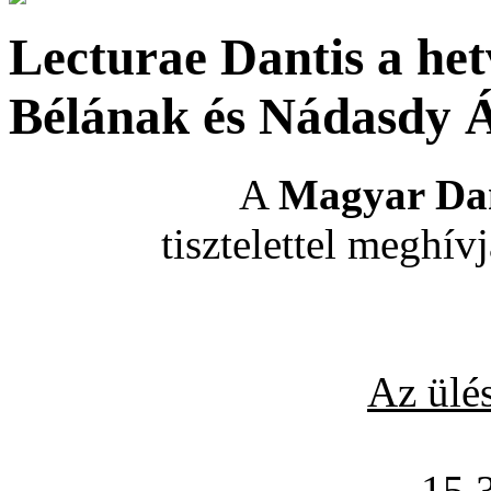
Lecturae Dantis a he
Bélának és Nádasdy
A
Magyar Dan
tisztelettel meghív
Az ülé
15.