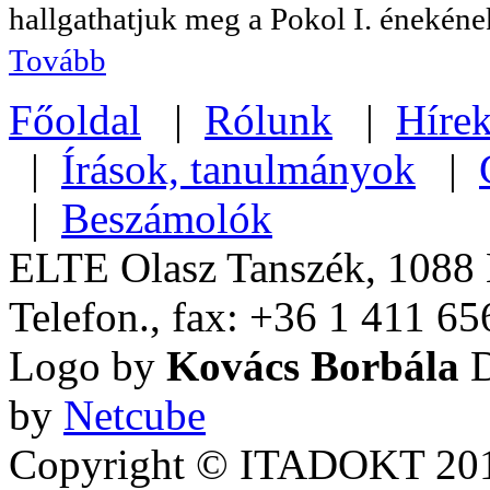
hallgathatjuk meg a Pokol I. énekének
Tovább
Főoldal
|
Rólunk
|
Híre
|
Írások, tanulmányok
|
|
Beszámolók
ELTE Olasz Tanszék, 1088 B
Telefon., fax: +36 1 411 65
Logo by
Kovács Borbála
D
by
Netcube
Copyright © ITADOKT 2010