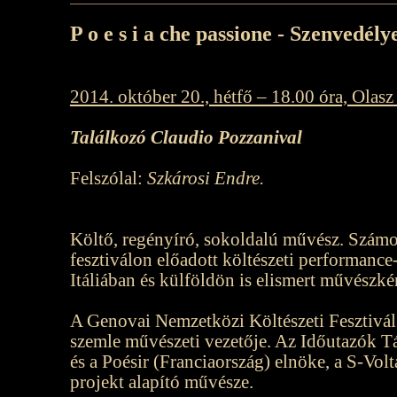
P o e s i a che passione - Szenvedélyem
2014. október 20., hétfő – 18.00 óra, Olasz
Találkozó Claudio Pozzanival
Felszólal:
Szkárosi Endre.
Költő, regényíró, sokoldalú művész. Számo
fesztiválon előadott költészeti performanc
Itáliában és külföldön is elismert művészké
A Genovai Nemzetközi Költészeti Fesztivál 
szemle művészeti vezetője. Az Időutazók T
és a Poésir (Franciaország) elnöke, a S-Vol
projekt alapító művésze.