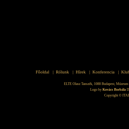
Főoldal
Rólunk
Hírek
Konferencia
Klu
|
|
|
|
ELTE Olasz Tanszék, 1088 Budapest, Múzeum krt.
Logo by
Kovács Borbála
D
Copyright © ITAD