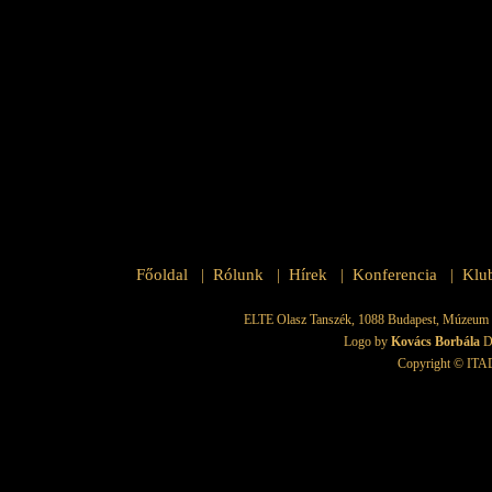
Főoldal
Rólunk
Hírek
Konferencia
Klu
|
|
|
|
ELTE Olasz Tanszék, 1088 Budapest, Múzeum krt.
Logo by
Kovács Borbála
D
Copyright © ITAD