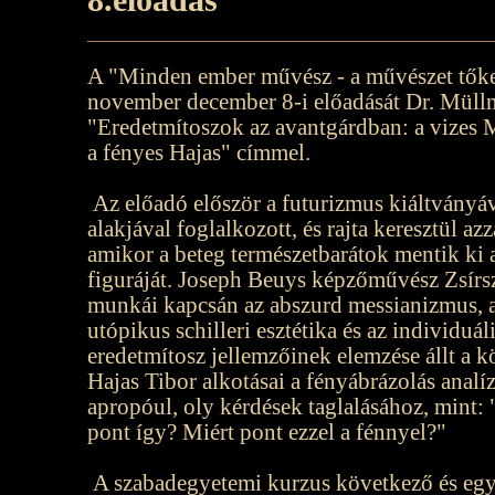
A "Minden ember művész - a művészet tők
november december 8-i előadását Dr. Müllne
"Eredetmítoszok az avantgárdban: a vizes Ma
a fényes Hajas" címmel.
Az előadó először a futurizmus kiáltványáv
alakjával foglalkozott, és rajta keresztül az
amikor a beteg természetbarátok mentik ki
figuráját. Joseph Beuys képzőművész Zsírsz
munkái kapcsán az abszurd messianizmus, a
utópikus schilleri esztétika és az individuál
eredetmítosz jellemzőinek elemzése állt a 
Hajas Tibor alkotásai a fényábrázolás analí
apropóul, oly kérdések taglalásához, mint:
pont így? Miért pont ezzel a fénnyel?"
A szabadegyetemi kurzus következő és egy