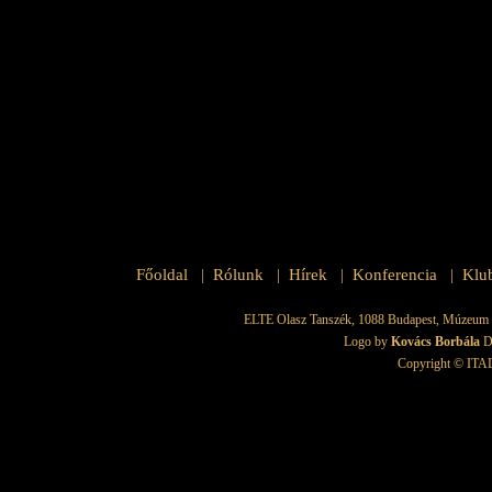
Főoldal
Rólunk
Hírek
Konferencia
Klu
|
|
|
|
ELTE Olasz Tanszék, 1088 Budapest, Múzeum krt.
Logo by
Kovács Borbála
D
Copyright © ITAD