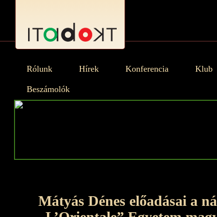
Rólunk
Hírek
Konferencia
Klub
Beszámolók
Mátyás Dénes előadásai a ná
„L’Orientale” Egyetem magy