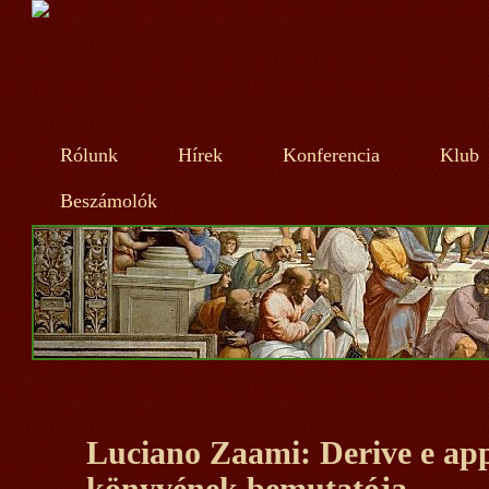
Rólunk
Hírek
Konferencia
Klub
Beszámolók
Luciano Zaami: Derive e app
könyvének bemutatója