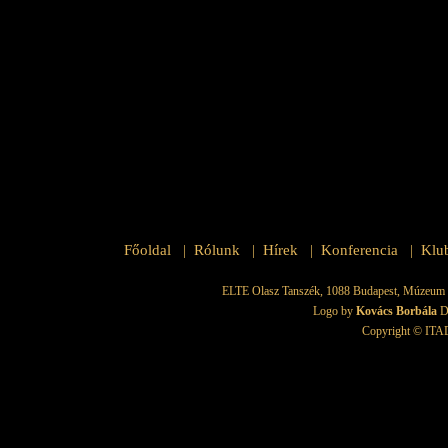
Főoldal
Rólunk
Hírek
Konferencia
Klu
|
|
|
|
ELTE Olasz Tanszék, 1088 Budapest, Múzeum krt.
Logo by
Kovács Borbála
D
Copyright © ITAD