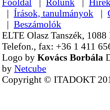
Főoldal
|
Rólunk
|
Híre
|
Írások, tanulmányok
|
|
Beszámolók
ELTE Olasz Tanszék, 1088 B
Telefon., fax: +36 1 411 65
Logo by
Kovács Borbála
D
by
Netcube
Copyright © ITADOKT 2010