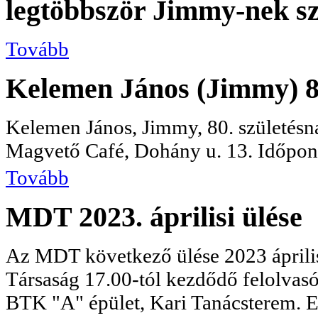
legtöbbször Jimmy-nek szó
Tovább
Kelemen János (Jimmy) 80
Kelemen János, Jimmy, 80. születésna
Magvető Café, Dohány u. 13. Időpont
Tovább
MDT 2023. áprilisi ülése
Az MDT következő ülése 2023 áprili
Társaság 17.00-tól kezdődő felolvas
BTK "A" épület, Kari Tanácsterem. E