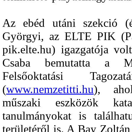
Az ebéd utáni szekció (
Györgyi, az ELTE PIK (Pá
pik.elte.hu) igazgatója vo
Csaba bemutatta a Ma
Felsőoktatási Tagoza
(
www.nemzetitti.hu
), aho
műszaki eszközök kata
tanulmányokat is találha
területéről is. A Bay Zolt