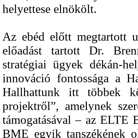
helyettese elnökölt.
Az ebéd előtt megtartott u
előadást tartott Dr. B
stratégiai ügyek dékán-he
innováció fontossága a Hal
Hallhattunk itt többek k
projektről”, amelynek sze
támogatásával – az ELTE B
BME egyik tanszékének okta