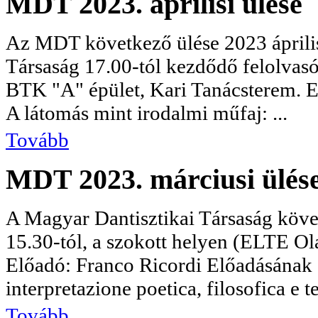
MDT 2023. áprilisi ülése
Az MDT következő ülése 2023 áprili
Társaság 17.00-tól kezdődő felolvas
BTK "A" épület, Kari Tanácsterem. E
A látomás mint irodalmi műfaj: ...
Tovább
MDT 2023. márciusi ülés
A Magyar Dantisztikai Társaság köve
15.30-tól, a szokott helyen (ELTE Ola
Előadó: Franco Ricordi Előadásának
interpretazione poetica, filosofica e tea
Tovább