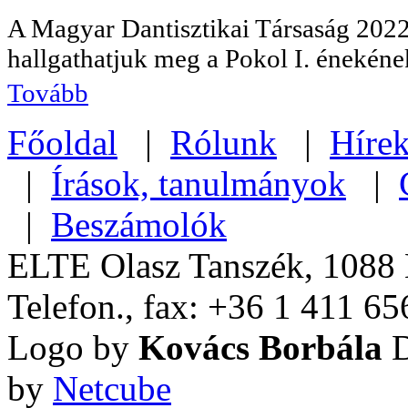
A Magyar Dantisztikai Társaság 2022
hallgathatjuk meg a Pokol I. énekének
Tovább
Főoldal
|
Rólunk
|
Híre
|
Írások, tanulmányok
|
|
Beszámolók
ELTE Olasz Tanszék, 1088 B
Telefon., fax: +36 1 411 65
Logo by
Kovács Borbála
D
by
Netcube