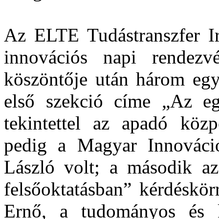
Az ELTE Tudástranszfer Iro
innovációs napi rendez
köszöntője után három egy
első szekció címe „Az eg
tekintettel az apadó közp
pedig a Magyar Innováció
László volt; a második a
felsőoktatásban” kérdéskör
Ernő, a tudományos és ku