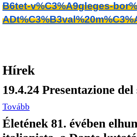
B6tet-v%C3%A9gleges-bor
ADt%C3%B3val%20m%C3%A1
Hírek
19.4.24 Presentazione del
Tovább
Életének 81. évében elhun