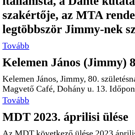
italianista, a Dante kutat
szakértője, az MTA rendes 
legtöbbször Jimmy-nek szó
Tovább
Kelemen János (Jimmy) 80
Kelemen János, Jimmy, 80. születésna
Magvető Café, Dohány u. 13. Időpont
Tovább
MDT 2023. áprilisi ülése
Az MDT következő ülése 2023 áprili