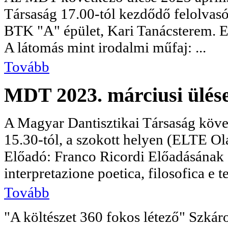
Társaság 17.00-tól kezdődő felolvas
BTK "A" épület, Kari Tanácsterem. E
A látomás mint irodalmi műfaj: ...
Tovább
MDT 2023. márciusi ülés
A Magyar Dantisztikai Társaság köve
15.30-tól, a szokott helyen (ELTE Ola
Előadó: Franco Ricordi Előadásának
interpretazione poetica, filosofica e tea
Tovább
"A költészet 360 fokos létező" Szkáro