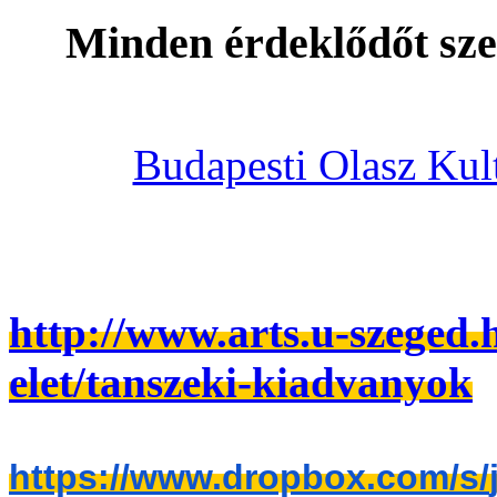
Minden érdeklődőt szer
Budapesti Olasz Kul
http://www.arts.u-szeged
elet/tanszeki-kiadvanyok
https://www.dropbox.com/s/