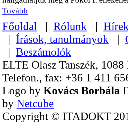
Tovább
Főoldal
|
Rólunk
|
Híre
|
Írások, tanulmányok
|
|
Beszámolók
ELTE Olasz Tanszék, 1088 B
Telefon., fax: +36 1 411 65
Logo by
Kovács Borbála
D
by
Netcube
Copyright © ITADOKT 2010