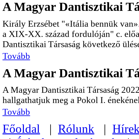
A Magyar Dantisztikai Tá
Király Erzsébet "«Itália bennük van
a XIX-XX. század fordulóján" c. elő
Dantisztikai Társaság következő ülés
Tovább
A Magyar Dantisztikai Tá
A Magyar Dantisztikai Társaság 2022
hallgathatjuk meg a Pokol I. énekének
Tovább
Főoldal
|
Rólunk
|
Híre