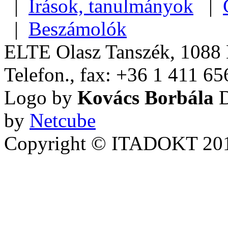
|
Írások, tanulmányok
|
|
Beszámolók
ELTE Olasz Tanszék, 1088 B
Telefon., fax: +36 1 411 65
Logo by
Kovács Borbála
D
by
Netcube
Copyright © ITADOKT 2010