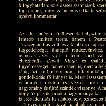
kifogyhatatlan: az előzetes számítások szer
fog tartani, mire valamennyi Dante-szö
nyelvű kommentár.
Az idei tanév első ülésének helyszín
fentebb említett terem, hanem a Pesttő
Jászszentandrás volt, és a találkozó kapcso
függetlenségét ünneplő rendezvényhez. 
nemcsak azért volt jó lenni, mert van
élvezhettük
Dávid Kinga
és családja
figyelmességét, hanem azért is, mert a hely
ránk, azt kell mondanom, tulajdonképpe
gondolkodás fő irányát is. Mert Jászszen
valamilyen módon és végső soron ne
hagyomány és újító szándék viszonya. A fal
hogy ők jászok, őrzik a hagyományaikat –
is erős identitás itt sajátos helyi színezete
125 éves önállóságával fiatalnak számít a 