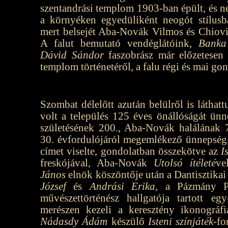
szentandrási templom 1903-ban épült, és n
a környéken egyedüliként neogót stílusba
mert belsejét Aba-Novák Vilmos és Chiovin
A falut bemutató vendéglátóink,
Banka
Dávid Sándor
faszobrász már előzetesen
templom történetéről, a falu régi és mai gond
Szombat délelőtt azután belülről is láthatt
volt a település 125 éves önállóságát ünn
születésének 200., Aba-Novák halálának 7
30. évfordulójáról megemlékező ünnepség
címet viselte, gondolatban összekötve az
I
freskójával, Aba-Novák
Utolsó ítéleté
ve
János
elnök köszöntője után a Dantisztikai
József
és
Andrási Erika
, a Pázmány P
művészettörténész hallgatója tartott eg
merészen kezeli a keresztény ikonográf
Nádasdy Ádám
készülő
Isteni színjáték­
-fo