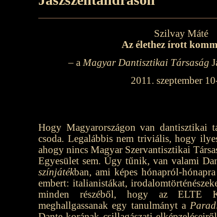
Szilvay Máté
Az élethez írott kom
– a
Magyar Dantisztikai Társaság
J
2011. szeptember 10
Hogy Magyarországon van dantisztikai t
csoda. Legalábbis nem triviális, hogy ilye
ahogy nincs Magyar Szervantisztikai Társa
Egyesület sem. Úgy tűnik, van valami Dan
színjáték
ban, ami képes hónapról-hónapra
embert: italianistákat, irodalomtörténészek
minden részéből, hogy az ELTE K
meghallgassanak egy tanulmányt a
Parad
Dante korának csillagászati elképzeléseirő