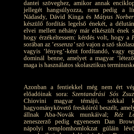
dantei szöveghez, amikor annak enciklo
jellegét hangsúlyozza, nem pedig a lí
Nádasdy, Dávid Kinga és
Mátyus Norber
készülő fordítás legelső énekét, a délutá
elvei mellett néhány már elkészült ének 
hogy érzékeltessem: kérdés volt, hogy a
sorában az ’
essenza’
szó vajon a szó skolas
vagyis ’lényeg’-ként fordítandó, vagy eg
dominál benne, amelyet a magyar ’létező’
maga is használatos skolasztikus terminuské
Azonban a fentiekkel még nem ért vég
előadóinak sora:
Szentandrási Sós Zsu
Chiovini magyar témájú, sokkal kla
hagyománykövető freskóiról beszélt, amel
állnak Aba-Novák munkáival;
Réz Ló
zeneszerző pedig egyenesen Dan Brown
nápolyi templomhomlokzat gúláin lévő