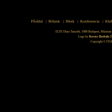
Főoldal
Rólunk
Hírek
Konferencia
Klu
|
|
|
|
ELTE Olasz Tanszék, 1088 Budapest, Múzeum krt.
Logo by
Kovács Borbála
D
Copyright © ITAD