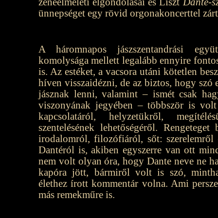
zeneelméleti elgondolásai és Liszt
Dante-s
ünnepséget egy rövid orgonakoncerttel zárta
A háromnapos jászszentandrási együt
komolysága mellett legalább ennyire fonto
is. Az estéket, a vacsora utáni kötetlen be
híven visszaidézni, de az biztos, hogy szó es
jásznak lenni, valamint – ismét csak ha
viszonyának jegyében – többször is vol
kapcsolatáról, helyzetükről, megíté
szentelésének lehetőségéről. Rengeteget b
irodalomról, filozófiáról, sőt: szerelemr
Dantéról is, akiben egyszerre van ott min
nem volt olyan óra, hogy Dante neve ne ha
kapóra jött, bármiről volt is szó, mint
élethez írott kommentár volna. Ami persz
más remekműre is.