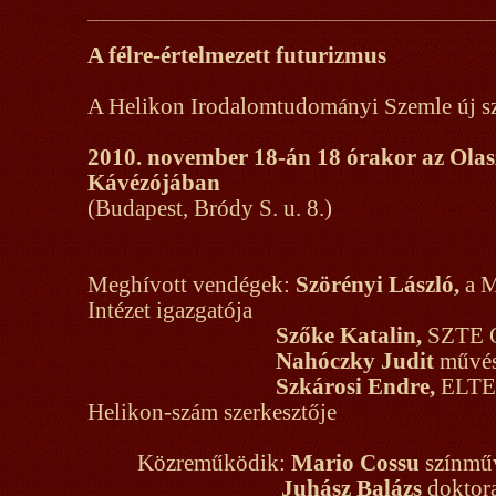
A félre-értelmezett futurizmus
A Helikon Irodalomtudományi Szemle új s
2010. november 18-án 18 órakor az Olas
Kávézójában
(Budapest, Bródy S. u. 8.)
Meghívott vendégek:
Szörényi László,
a M
Intézet igazgatója
Szőke Katalin,
SZTE Or
Nahóczky Judit
művés
Szkárosi Endre,
ELTE 
Helikon-szám szerkesztője
Közreműködik:
Mario Cossu
színmű
Juhász Balázs
doktor