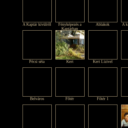
A Kaptár kívülről
Fényképezés a
Ablakok
A k
Kaptárban
Pécsi séta
Kert
Kert Lizivel
Belváros
Főtér
Főtér 1