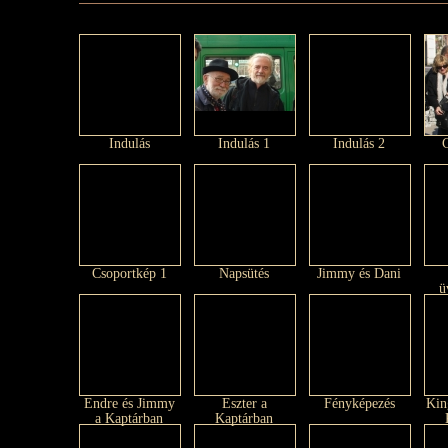
Indulás
Indulás 1
Indulás 2
Csoportkép 1
Napsütés
Jimmy és Dani
ü
Endre és Jimmy
Eszter a
Fényképezés
Kin
a Kaptárban
Kaptárban