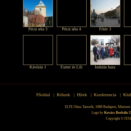
Pécsi séta 3
Pécsi séta 4
Főtér 3
Kávézás 1
Eszter és Lili
Indulás haza
Főoldal
Rólunk
Hírek
Konferencia
Klu
|
|
|
|
ELTE Olasz Tanszék, 1088 Budapest, Múzeum krt.
Logo by
Kovács Borbála
D
Copyright © ITAD