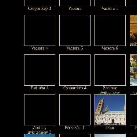
Csoportkép 3
Vacsora
Vacsora 1
Vacsora 4
Vacsora 5
Vacsora 6
Esti séta 1
Csoportkép 4
Zsolnay
gyűjtemény
g
Zsolnay
Pécsi séta 1
Dóm
P
gyűjtemény 3