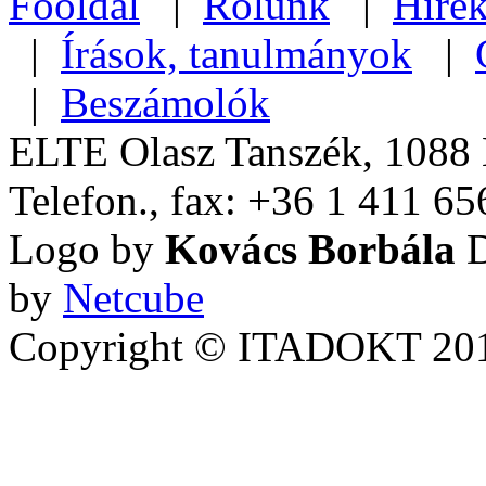
Főoldal
|
Rólunk
|
Híre
|
Írások, tanulmányok
|
|
Beszámolók
ELTE Olasz Tanszék, 1088 B
Telefon., fax: +36 1 411 65
Logo by
Kovács Borbála
D
by
Netcube
Copyright © ITADOKT 2010