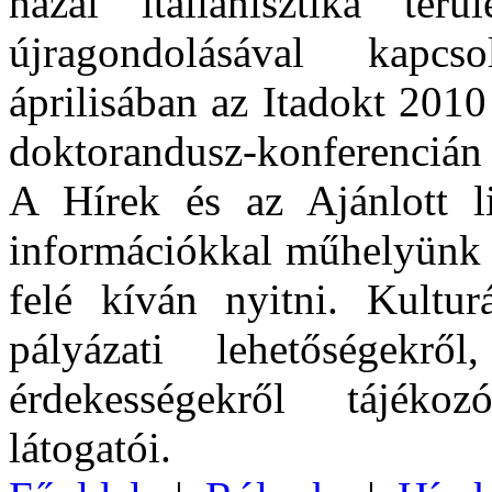
hazai italianisztika te
újragondolásával kapcs
áprilisában az Itadokt 201
doktorandusz-konferencián 
A Hírek és az Ajánlott l
információkkal műhelyünk e
felé kíván nyitni. Kultur
pályázati lehetőségekr
érdekességekről tájék
látogatói.