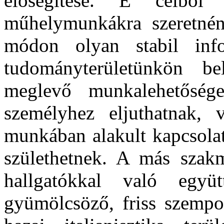
elősegítése. E célból 
műhelymunkákra szeretnénk
módon olyan stabil info
tudományterületünkön be
meglevő munkalehetőség
személyhez eljuthatnak,
munkában alakult kapcsola
születhetnek. A más szakm
hallgatókkal való együt
gyümölcsöző, friss szempo