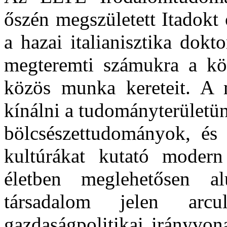
őszén megszületett Itadokt
a hazai italianisztika dokt
megteremti számukra a köz
közös munka kereteit. A m
kínálni a tudományterületü
bölcsészettudományok, és 
kultúrákat kutató modern
életben meglehetősen al
társadalom jelen arcu
gazdaságpolitikai irányvona