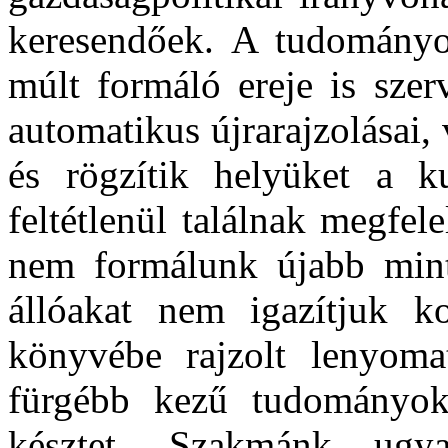
keresendőek. A tudományos 
múlt formáló ereje is szer
automatikus újrarajzolásai,
és rögzítik helyüket a k
feltétlenül találnak megfel
nem formálunk újabb mint
állóakat nem igazítjuk k
könyvébe rajzolt lenyomat
fürgébb kezű tudományok.
késztet. Szakmánk ugy