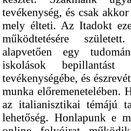
tevékenység, és csak akkor
mely élteti. Az Itadokt ez
működtetésére született
alapvetően egy tudomán
iskolások bepillantást
tevékenységébe, és észrevé
munka előremenetelében. H
az italianisztikai témájú 
lehetőség. Honlapunk e me
online folyóirat működi