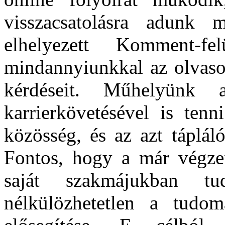
visszacsatolásra adunk 
elhelyezett Komment-fe
mindannyiunkkal az olvasot
kérdéseit. Műhelyünk 
karrierkövetésével is ten
közösség, és az azt tápláló
Fontos, hogy a már végzet
saját szakmájukban tu
nélkülözhetetlen a tudom